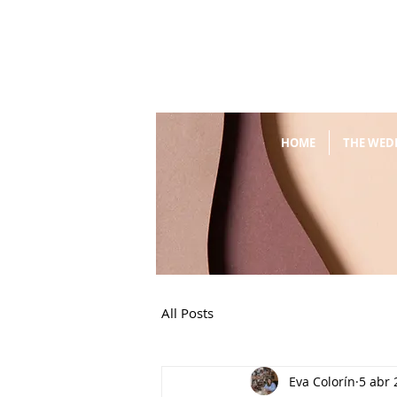
HOME
THE WED
All Posts
Eva Colorín
5 abr 