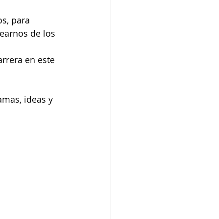
s, para 
dearnos de los 
rrera en este 
mas, ideas y 